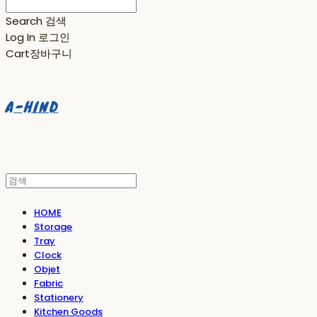
Search
검색
Log In
로그인
Cart
장바구니
A-HIND
HOME
Storage
Tray
Clock
Objet
Fabric
Stationery
Kitchen Goods