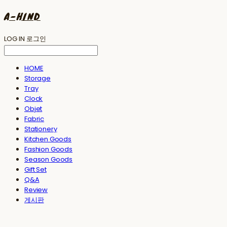
A-HIND
LOG IN
로그인
HOME
Storage
Tray
Clock
Objet
Fabric
Stationery
Kitchen Goods
Fashion Goods
Season Goods
Gift Set
Q&A
Review
게시판