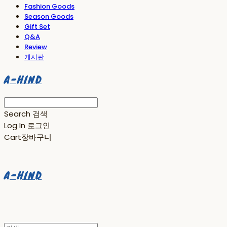
Fashion Goods
Season Goods
Gift Set
Q&A
Review
게시판
A-HIND
Search
검색
Log In
로그인
Cart
장바구니
A-HIND