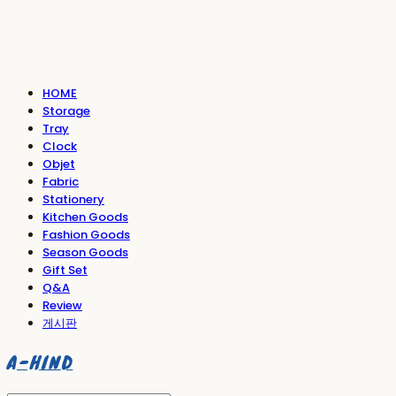
HOME
Storage
Tray
Clock
Objet
Fabric
Stationery
Kitchen Goods
Fashion Goods
Season Goods
Gift Set
Q&A
Review
게시판
A-HIND