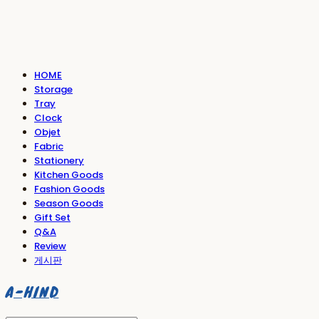
HOME
Storage
Tray
Clock
Objet
Fabric
Stationery
Kitchen Goods
Fashion Goods
Season Goods
Gift Set
Q&A
Review
게시판
A-HIND