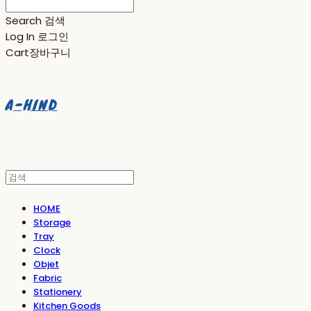
Search
검색
Log In
로그인
Cart
장바구니
A-HIND
HOME
Storage
Tray
Clock
Objet
Fabric
Stationery
Kitchen Goods