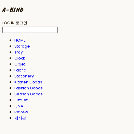
A-HIND
LOG IN
로그인
HOME
Storage
Tray
Clock
Objet
Fabric
Stationery
Kitchen Goods
Fashion Goods
Season Goods
Gift Set
Q&A
Review
게시판