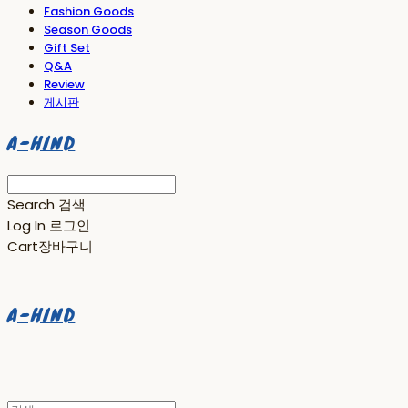
Fashion Goods
Season Goods
Gift Set
Q&A
Review
게시판
A-HIND
Search
검색
Log In
로그인
Cart
장바구니
A-HIND