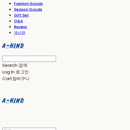
Fashion Goods
Season Goods
Gift Set
Q&A
Review
게시판
A-HIND
Search
검색
Log In
로그인
Cart
장바구니
A-HIND