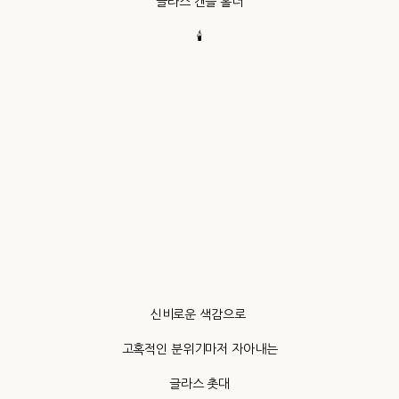
글라스 캔들 홀더
🕯️
신비로운 색감으로
고혹적인 분위기마저 자아내는
글라스 촛대