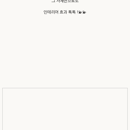
그 자체만으로도
인테리어 효과 톡톡 !💫💫