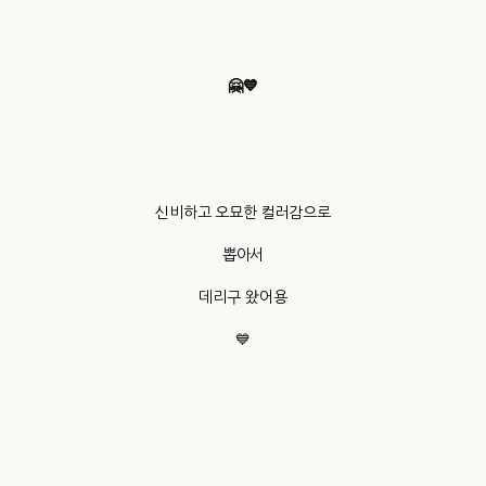
🤗💙
신비하고 오묘한 컬러감으로
뽑아서
데리구 왔어용
💙