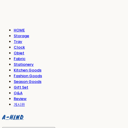
HOME
Storage
Tray
Clock
Objet
Fabric
Stationery
Kitchen Goods
Fashion Goods
Season Goods
Gift Set
Q&A
Review
게시판
A-HIND