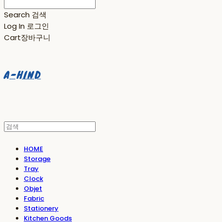
Search
검색
Log In
로그인
Cart
장바구니
A-HIND
HOME
Storage
Tray
Clock
Objet
Fabric
Stationery
Kitchen Goods