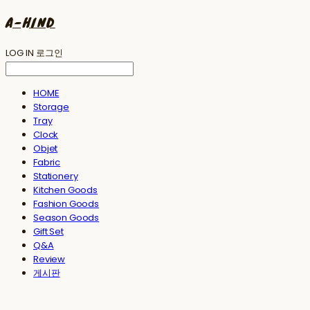
A-HIND
LOG IN
로그인
HOME
Storage
Tray
Clock
Objet
Fabric
Stationery
Kitchen Goods
Fashion Goods
Season Goods
Gift Set
Q&A
Review
게시판