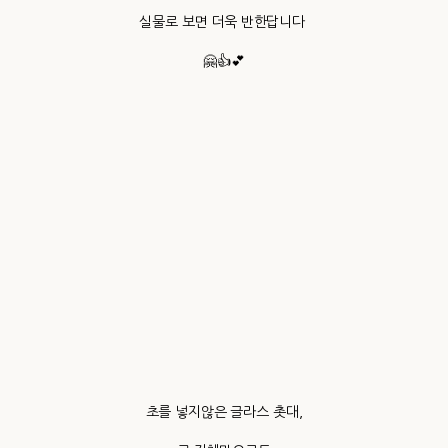
실물로 보면 더욱 반한답니다
🤗👍💕
초를 넣지않은 글라스 촛대,