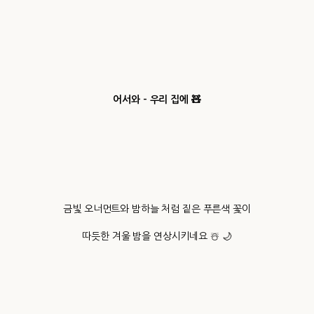
어서와 - 우리 집에 🧸
금빛 오너먼트와 밤하늘 처럼 짙은 푸른색 꽃이
따듯한 겨울 밤을 연상시키네요 ☃️ 🌙