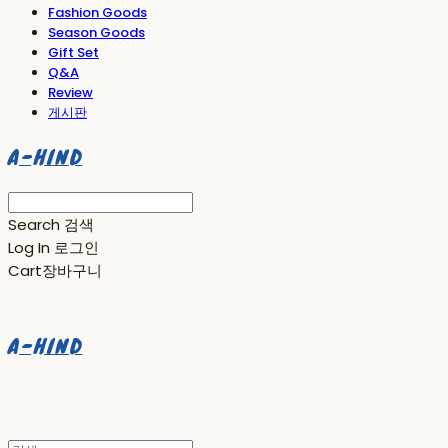
Fashion Goods
Season Goods
Gift Set
Q&A
Review
게시판
A-HIND
Search
검색
Log In
로그인
Cart
장바구니
A-HIND