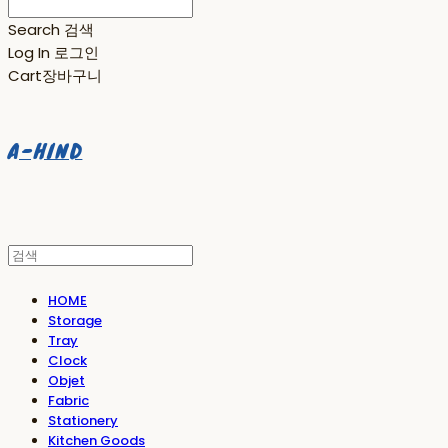
Search
검색
Log In
로그인
Cart
장바구니
A-HIND
HOME
Storage
Tray
Clock
Objet
Fabric
Stationery
Kitchen Goods