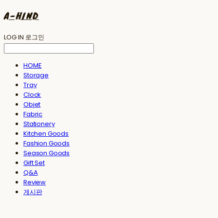
A-HIND
LOG IN
로그인
HOME
Storage
Tray
Clock
Objet
Fabric
Stationery
Kitchen Goods
Fashion Goods
Season Goods
Gift Set
Q&A
Review
게시판