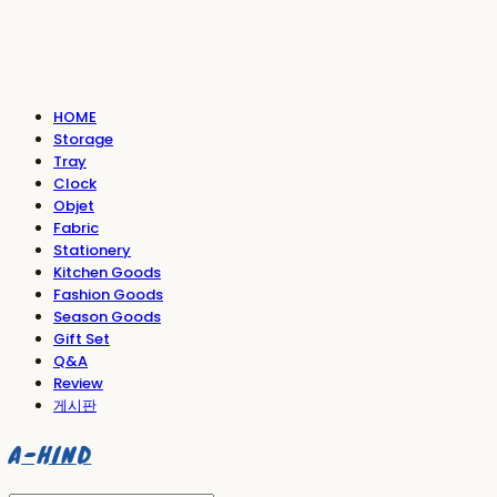
HOME
Storage
Tray
Clock
Objet
Fabric
Stationery
Kitchen Goods
Fashion Goods
Season Goods
Gift Set
Q&A
Review
게시판
A-HIND