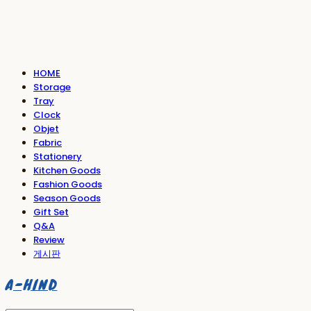
HOME
Storage
Tray
Clock
Objet
Fabric
Stationery
Kitchen Goods
Fashion Goods
Season Goods
Gift Set
Q&A
Review
게시판
A-HIND