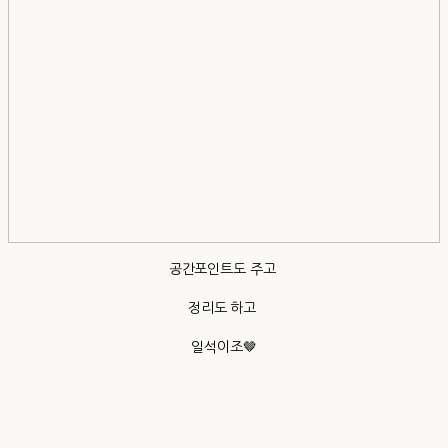
공간포인트도 주고
정리도 하고
일석이조🤎