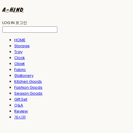
A-HIND
LOG IN
로그인
HOME
Storage
Tray
Clock
Objet
Fabric
Stationery
Kitchen Goods
Fashion Goods
Season Goods
Gift Set
Q&A
Review
게시판