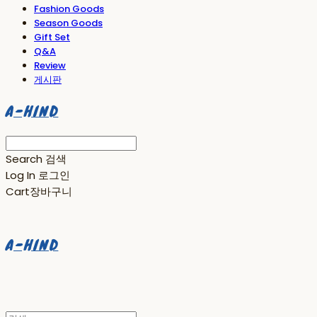
Fashion Goods
Season Goods
Gift Set
Q&A
Review
게시판
A-HIND
Search
검색
Log In
로그인
Cart
장바구니
A-HIND