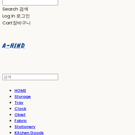
Search
검색
Log In
로그인
Cart
장바구니
A-HIND
HOME
Storage
Tray
Clock
Objet
Fabric
Stationery
Kitchen Goods