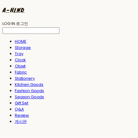
A-HIND
LOG IN
로그인
HOME
Storage
Tray
Clock
Objet
Fabric
Stationery
Kitchen Goods
Fashion Goods
Season Goods
Gift Set
Q&A
Review
게시판