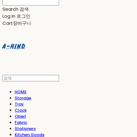
Search
검색
Log In
로그인
Cart
장바구니
A-HIND
HOME
Storage
Tray
Clock
Objet
Fabric
Stationery
Kitchen Goods