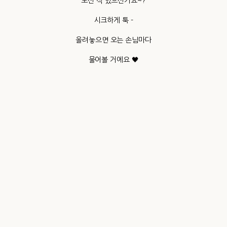
보신 적 있으신가요~?
시크하게 툭 -
올려놓으면 오는 손님마다
물어볼 거에요 🖤