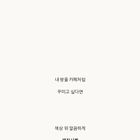
내 방을 카페처럼
꾸미고 싶다면
책상 위 깔끔하게