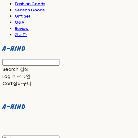
Fashion Goods
Season Goods
Gift Set
Q&A
Review
게시판
A-HIND
Search
검색
Log In
로그인
Cart
장바구니
A-HIND