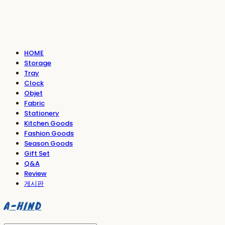
HOME
Storage
Tray
Clock
Objet
Fabric
Stationery
Kitchen Goods
Fashion Goods
Season Goods
Gift Set
Q&A
Review
게시판
A-HIND