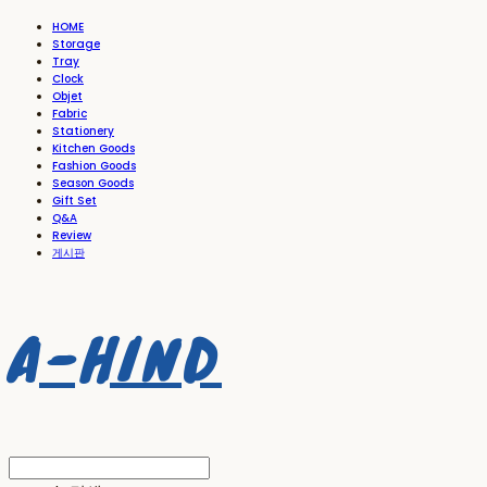
HOME
Storage
Tray
Clock
Objet
Fabric
Stationery
Kitchen Goods
Fashion Goods
Season Goods
Gift Set
Q&A
Review
게시판
A-HIND