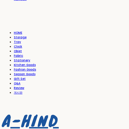
HOME
Storage
Tray
Clock
Objet
Fabric
Stationery
Kitchen Goods
Fashion Goods
Season Goods
Gift Set
Q&A
Review
게시판
A-HIND