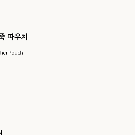
죽 파우치
ther Pouch
더