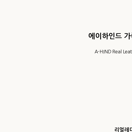
에이하인드 가
A-HIND Real Lea
리얼레