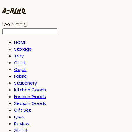
A-HIND
LOG IN
로그인
HOME
Storage
Tray
Clock
Objet
Fabric
Stationery
Kitchen Goods
Fashion Goods
Season Goods
Gift Set
Q&A
Review
게시판