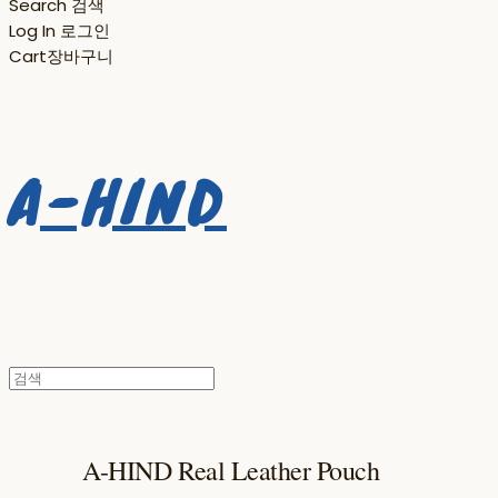
Search
검색
Log In
로그인
Cart
장바구니
A-HIND
A-HIND Real Leather Pouch